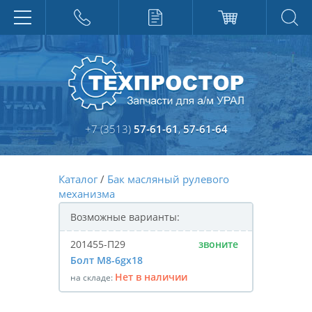
+7 (3513)
57-61-61
,
57-61-64
Каталог
/
Бак масляный рулевого
механизма
Возможные варианты:
201455-П29
звоните
Болт М8-6gх18
Нет в наличии