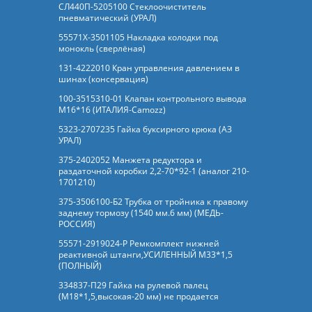
СЛ440П-5205100 Стеклоочиститель
пневматический (УРАЛ)
55571Х-3501105 Накладка колодки под
монокль (сверлёная)
131-4222010 Кран управления давлением в
шинах (консервация)
100-3515310-01 Клапан контрольного вывода
М16*16 (ИТАЛИЯ-Camozz)
5323-2707235 Гайка буксирного крюка (АЗ
УРАЛ)
375-2402052 Манжета редуктора и
раздаточной коробки 2,2-70*92-1 (аналог 210-
1701210)
375-3506100-Б2 Трубка от тройника к правому
заднему тормозу (1540 мм.6 мм) (МЕДЬ-
РОССИЯ)
55571-2919024-Р Ремкомплект нижней
реактивной штанги,УСИЛЕННЫЙ М33*1,5
(ПОЛНЫЙ)
334837-П29 Гайка на рулевой палец
(М18*1,5,высокая-20 мм) не продается