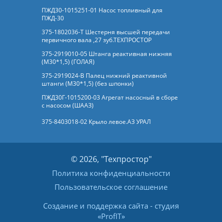
ПЖД30-1015251-01 Насос топливный для
ПЖД-30
375-1802036-Т Шестерня высшей передачи
первичного вала ,27 зуб.ТЕХПРОСТОР
375-2919010-05 Штанга реактивная нижняя
(М30*1,5) (ГОЛАЯ)
375-2919024-В Палец нижний реактивной
штанги (М30*1,5) (без шпонки)
ПЖД30Г-1015200-03 Агрегат насосный в сборе
с насосом (ШААЗ)
375-8403018-02 Крыло левое.АЗ УРАЛ
© 2026, "Техпростор"
Политика конфиденциальности
Пользовательское соглашение
Создание и поддержка сайта
- студия
«
ProfIT
»