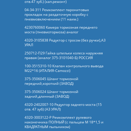
отв.47 зуб.) (кап.ремонт)
04-34-311 Ремкомплект паронитовых
прокладок на раздаточную коробку с
пневмовключением (11 наим.)
4230760060 Камера тормозная переднего
моста (пневмотормоза) аналог
4320-3105838 Редуктор с тросом (без ручки),АЗ
УРАЛ
250712-П29 Гайка шпильки колеса наружняя
правая (аналог 375-3101040-Б) РОССИЯ
100-3515310-10 Клапан контрольного вывода
М22*16 (ИТАЛИЯ-Camozzi)
375-3506045 Шланг тормозной
передний,короткий (ЗАВОД)
375-3506024 Шланг тормозной
задний,длинный (ЗАВОД)
4320-2402007-10 Редуктор заднего моста (15
отв. 47 зуб) (АЗ УРАЛ)
4320-3003122-Р Ремкомплект рулевого
наконечника ПОЛНЫЙ (с пальцем М 18*1,5 и
КВАДРАТНЫМ пыльником)