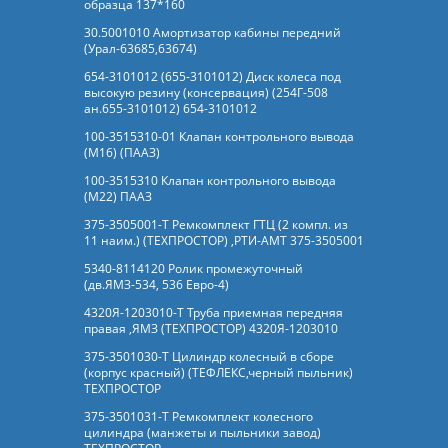
образца 137*160
30.5001010 Амортизатор кабины передний
(Урал-63685,63674)
654-3101012 (655-3101012) Диск колеса под
высокую резину (консервация) (254Г-508
ан.655-3101012) 654-3101012
100-3515310-01 Клапан контрольного вывода
(М16) (ПААЗ)
100-3515310 Клапан контрольного вывода
(М22) ПААЗ
375-3505001-Т Ремкомплект ГТЦ (2 компл. из
11 наим.) (ТЕХПРОСТОР) ,РТИ-АМТ 375-3505001
5340-8114120 Ролик промежуточный
(дв.ЯМЗ-534, 536 Евро-4)
4320Я-1203010-Т Труба приемная передняя
правая ,ЯМЗ (ТЕХПРОСТОР) 4320Я-1203010
375-3501030-Т Цилиндр колесный в сборе
(корпус красный) (ТЕФЛЕКС,черный пыльник)
ТЕХПРОСТОР
375-3501031-Т Ремкомплект колесного
цилиндра (манжеты и пыльники завод)