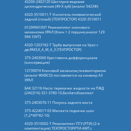
4320Х-2402120 Шестерня ведомая
цилиндрическая (49-Х зуб) (аналог 5423Ф)
4320-3510011-Т Усилитель пневматический
задний (голый) (ТЕХПРОСТОР) 4320-3510011
012999410VT Ремкомплект клинового
механизма УРАЛ (Клин + 2 поршня,аналог 129
994 10VT)
4320-1203182-Т Труба выпускная на Урал с
дв.ЯМЗ,К_А_М_А_3 (ТЕХПРОСТОР)
375-2403060 Крестовина дифференциала
(консервация)
12739074 Клиновой механизм,пневмотормоза
(аналог WABCO) поставляется на конвеер АЗ
УРАЛ
БАК 32116 Насос перекачки жидкости на ПЖД
(24V,D16) 321-3780-10,БелАвтоКомплект
375-2403070-11 Полуось заднего моста
375-4224017-03 Манжета подкачки шин
(1,2*60*82-10)
4320-3510002-Т Ремкомплект ПГУ (РТИ) (2-я
комплектация) ТЕХПРОСТОР.РТИ-АМТ.c