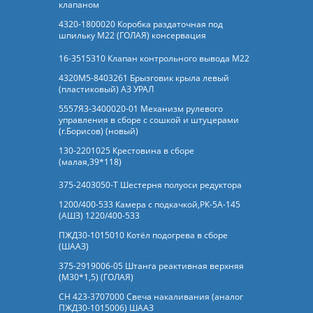
клапаном
4320-1800020 Коробка раздаточная под
шпильку М22 (ГОЛАЯ) консервация
16-3515310 Клапан контрольного вывода М22
4320М5-8403261 Брызговик крыла левый
(пластиковый) АЗ УРАЛ
5557Я3-3400020-01 Механизм рулевого
управления в сборе с сошкой и штуцерами
(г.Борисов) (новый)
130-2201025 Крестовина в сборе
(малая,39*118)
375-2403050-Т Шестерня полуоси редуктора
1200/400-533 Камера с подкачкой,РК-5А-145
(АШЗ) 1220/400-533
ПЖД30-1015010 Котёл подогрева в сборе
(ШААЗ)
375-2919006-05 Штанга реактивная верхняя
(М30*1,5) (ГОЛАЯ)
СН 423-3707000 Свеча накаливания (аналог
ПЖД30-1015006) ШААЗ