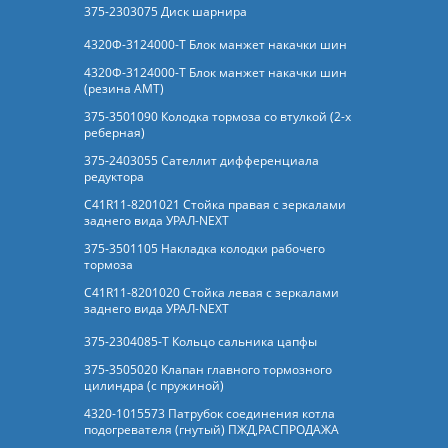
375-2303075 Диск шарнира
4320Ф-3124000-Т Блок манжет накачки шин
4320Ф-3124000-Т Блок манжет накачки шин
(резина АМТ)
375-3501090 Колодка тормоза со втулкой (2-х
реберная)
375-2403055 Сателлит дифференциала
редуктора
C41R11-8201021 Стойка правая с зеркалами
заднего вида УРАЛ-NEXT
375-3501105 Накладка колодки рабочего
тормоза
C41R11-8201020 Стойка левая с зеркалами
заднего вида УРАЛ-NEXT
375-2304085-Т Кольцо сальника цапфы
375-3505020 Клапан главного тормозного
цилиндра (с пружиной)
4320-1015573 Патрубок соединения котла
подогревателя (гнутый) ПЖД,РАСПРОДАЖА