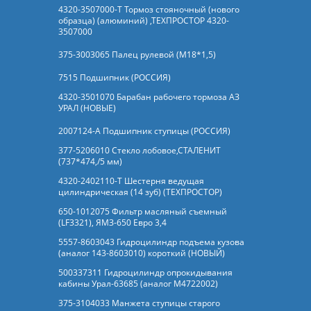
4320-3507000-Т Тормоз стояночный (нового
образца) (алюминий) ,ТЕХПРОСТОР 4320-
3507000
375-3003065 Палец рулевой (М18*1,5)
7515 Подшипник (РОССИЯ)
4320-3501070 Барабан рабочего тормоза АЗ
УРАЛ (НОВЫЕ)
2007124-А Подшипник ступицы (РОССИЯ)
377-5206010 Стекло лобовое,СТАЛЕНИТ
(737*474,/5 мм)
4320-2402110-Т Шестерня ведущая
цилиндрическая (14 зуб) (ТЕХПРОСТОР)
650-1012075 Фильтр масляный съемный
(LF3321), ЯМЗ-650 Евро 3,4
5557-8603043 Гидроцилиндр подъема кузова
(аналог 143-8603010) короткий (НОВЫЙ)
500337311 Гидроцилиндр опрокидывания
кабины Урал-63685 (аналог M4722002)
375-3104033 Манжета ступицы старого