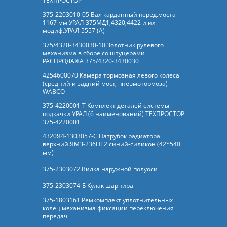
ТЕХПРОСТОР
375-2203010-05 Вал карданный перед.моста
1167 мм УРАЛ-375МД1,4320,4422 и их
модиф.УРАЛ-5557 (А)
375/4320-3430030-10 Золотник рулевого
механизма в сборе со штуцерами
РАСПРОДАЖА 375/4320-3430030
4254600070 Камера тормозная левого колеса
(средний и задний мост, пневмотормоза)
WABCO
375-4220001-Т Комплект деталей системы
подкачки УРАЛ (6 наименований) ТЕХПРОСТОР
375-4220001
4320Я4-1303057-С Патрубок радиатора
верхний ЯМЗ-236НЕ2 синий-силикон (42*540
мм)
375-2303072 Вилка наружной полуоси
375-2303074-Б Кулак шарнира
375-1803161 Ремкомплект уплотнительных
колец механизма фиксации переключения
передач