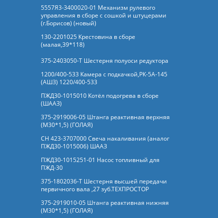
5557Я3-3400020-01 Механизм рулевого
управления в сборе с сошкой и штуцерами
(г.Борисов) (новый)
130-2201025 Крестовина в сборе
(малая,39*118)
375-2403050-Т Шестерня полуоси редуктора
1200/400-533 Камера с подкачкой,РК-5А-145
(АШЗ) 1220/400-533
ПЖД30-1015010 Котёл подогрева в сборе
(ШААЗ)
375-2919006-05 Штанга реактивная верхняя
(М30*1,5) (ГОЛАЯ)
СН 423-3707000 Свеча накаливания (аналог
ПЖД30-1015006) ШААЗ
ПЖД30-1015251-01 Насос топливный для
ПЖД-30
375-1802036-Т Шестерня высшей передачи
первичного вала ,27 зуб.ТЕХПРОСТОР
375-2919010-05 Штанга реактивная нижняя
(М30*1,5) (ГОЛАЯ)