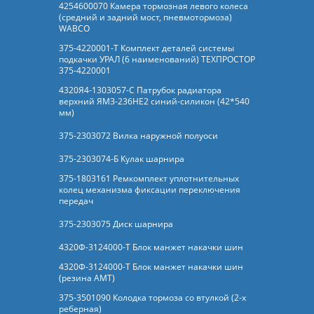
4254600070 Камера тормозная левого колеса
(средний и задний мост, пневмотормоза)
WABCO
375-4220001-Т Комплект деталей системы
подкачки УРАЛ (6 наименований) ТЕХПРОСТОР
375-4220001
4320Я4-1303057-С Патрубок радиатора
верхний ЯМЗ-236НЕ2 синий-силикон (42*540
мм)
375-2303072 Вилка наружной полуоси
375-2303074-Б Кулак шарнира
375-1803161 Ремкомплект уплотнительных
колец механизма фиксации переключения
передач
375-2303075 Диск шарнира
4320Ф-3124000-Т Блок манжет накачки шин
4320Ф-3124000-Т Блок манжет накачки шин
(резина АМТ)
375-3501090 Колодка тормоза со втулкой (2-х
реберная)