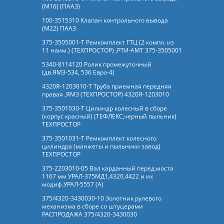
(М16) (ПААЗ)
100-3515310 Клапан контрольного вывода
(М22) ПААЗ
375-3505001-Т Ремкомплект ГТЦ (2 компл. из
11 наим.) (ТЕХПРОСТОР) ,РТИ-АМТ 375-3505001
5340-8114120 Ролик промежуточный
(дв.ЯМЗ-534, 536 Евро-4)
4320Я-1203010-Т Труба приемная передняя
правая ,ЯМЗ (ТЕХПРОСТОР) 4320Я-1203010
375-3501030-Т Цилиндр колесный в сборе
(корпус красный) (ТЕФЛЕКС,черный пыльник)
ТЕХПРОСТОР
375-3501031-Т Ремкомплект колесного
цилиндра (манжеты и пыльники завод)
ТЕХПРОСТОР
375-2203010-05 Вал карданный перед.моста
1167 мм УРАЛ-375МД1,4320,4422 и их
модиф.УРАЛ-5557 (А)
375/4320-3430030-10 Золотник рулевого
механизма в сборе со штуцерами
РАСПРОДАЖА 375/4320-3430030