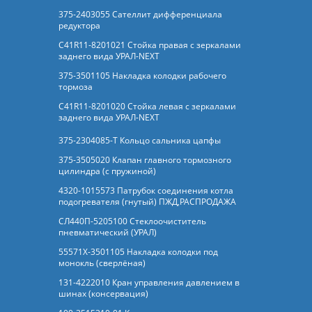
375-2403055 Сателлит дифференциала
редуктора
C41R11-8201021 Стойка правая с зеркалами
заднего вида УРАЛ-NEXT
375-3501105 Накладка колодки рабочего
тормоза
C41R11-8201020 Стойка левая с зеркалами
заднего вида УРАЛ-NEXT
375-2304085-Т Кольцо сальника цапфы
375-3505020 Клапан главного тормозного
цилиндра (с пружиной)
4320-1015573 Патрубок соединения котла
подогревателя (гнутый) ПЖД,РАСПРОДАЖА
СЛ440П-5205100 Стеклоочиститель
пневматический (УРАЛ)
55571Х-3501105 Накладка колодки под
монокль (сверлёная)
131-4222010 Кран управления давлением в
шинах (консервация)