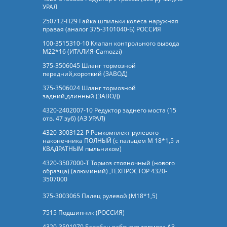
УРАЛ
250712-П29 Гайка шпильки колеса наружняя
правая (аналог 375-3101040-Б) РОССИЯ
100-3515310-10 Клапан контрольного вывода
М22*16 (ИТАЛИЯ-Camozzi)
375-3506045 Шланг тормозной
передний,короткий (ЗАВОД)
375-3506024 Шланг тормозной
задний,длинный (ЗАВОД)
4320-2402007-10 Редуктор заднего моста (15
отв. 47 зуб) (АЗ УРАЛ)
4320-3003122-Р Ремкомплект рулевого
наконечника ПОЛНЫЙ (с пальцем М 18*1,5 и
КВАДРАТНЫМ пыльником)
4320-3507000-Т Тормоз стояночный (нового
образца) (алюминий) ,ТЕХПРОСТОР 4320-
3507000
375-3003065 Палец рулевой (М18*1,5)
7515 Подшипник (РОССИЯ)
4320-3501070 Барабан рабочего тормоза АЗ