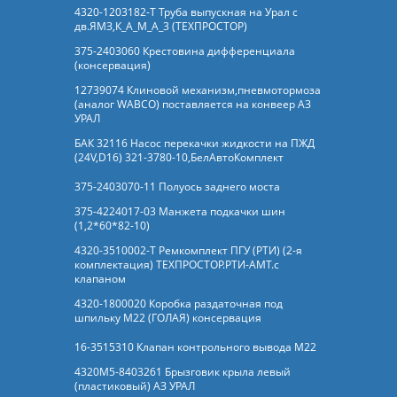
4320-1203182-Т Труба выпускная на Урал с
дв.ЯМЗ,К_А_М_А_3 (ТЕХПРОСТОР)
375-2403060 Крестовина дифференциала
(консервация)
12739074 Клиновой механизм,пневмотормоза
(аналог WABCO) поставляется на конвеер АЗ
УРАЛ
БАК 32116 Насос перекачки жидкости на ПЖД
(24V,D16) 321-3780-10,БелАвтоКомплект
375-2403070-11 Полуось заднего моста
375-4224017-03 Манжета подкачки шин
(1,2*60*82-10)
4320-3510002-Т Ремкомплект ПГУ (РТИ) (2-я
комплектация) ТЕХПРОСТОР.РТИ-АМТ.c
клапаном
4320-1800020 Коробка раздаточная под
шпильку М22 (ГОЛАЯ) консервация
16-3515310 Клапан контрольного вывода М22
4320М5-8403261 Брызговик крыла левый
(пластиковый) АЗ УРАЛ