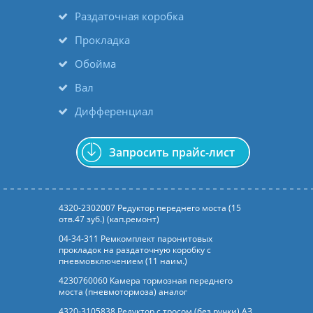
Раздаточная коробка
Прокладка
Обойма
Вал
Дифференциал
Запросить прайс-лист
4320-2302007 Редуктор переднего моста (15
отв.47 зуб.) (кап.ремонт)
04-34-311 Ремкомплект паронитовых
прокладок на раздаточную коробку с
пневмовключением (11 наим.)
4230760060 Камера тормозная переднего
моста (пневмотормоза) аналог
4320-3105838 Редуктор с тросом (без ручки),АЗ