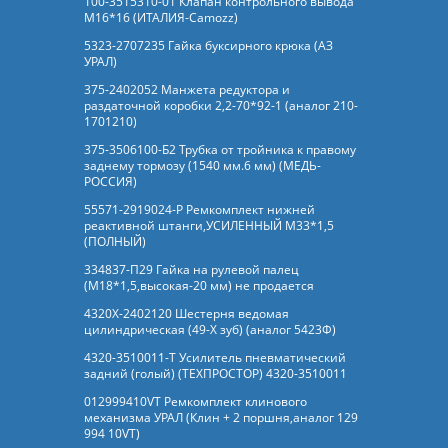
100-3515310-01 Клапан контрольного вывода
М16*16 (ИТАЛИЯ-Camozz)
5323-2707235 Гайка буксирного крюка (АЗ
УРАЛ)
375-2402052 Манжета редуктора и
раздаточной коробки 2,2-70*92-1 (аналог 210-
1701210)
375-3506100-Б2 Трубка от тройника к правому
заднему тормозу (1540 мм.6 мм) (МЕДЬ-
РОССИЯ)
55571-2919024-Р Ремкомплект нижней
реактивной штанги,УСИЛЕННЫЙ М33*1,5
(ПОЛНЫЙ)
334837-П29 Гайка на рулевой палец
(М18*1,5,высокая-20 мм) не продается
4320Х-2402120 Шестерня ведомая
цилиндрическая (49-Х зуб) (аналог 5423Ф)
4320-3510011-Т Усилитель пневматический
задний (голый) (ТЕХПРОСТОР) 4320-3510011
012999410VT Ремкомплект клинового
механизма УРАЛ (Клин + 2 поршня,аналог 129
994 10VT)