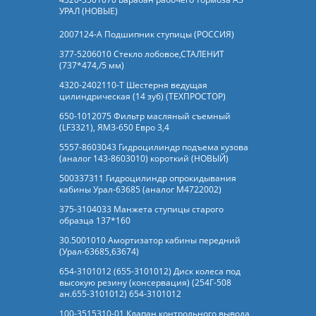
УРАЛ (НОВЫЕ)
2007124-А Подшипник ступицы (РОССИЯ)
377-5206010 Стекло лобовое,СТАЛЕНИТ
(737*474,/5 мм)
4320-2402110-Т Шестерня ведущая
цилиндрическая (14 зуб) (ТЕХПРОСТОР)
650-1012075 Фильтр масляный съемный
(LF3321), ЯМЗ-650 Евро 3,4
5557-8603043 Гидроцилиндр подъема кузова
(аналог 143-8603010) короткий (НОВЫЙ)
500337311 Гидроцилиндр опрокидывания
кабины Урал-63685 (аналог M4722002)
375-3104033 Манжета ступицы старого
образца 137*160
30.5001010 Амортизатор кабины передний
(Урал-63685,63674)
654-3101012 (655-3101012) Диск колеса под
высокую резину (консервация) (254Г-508
ан.655-3101012) 654-3101012
100-3515310-01 Клапан контрольного вывода