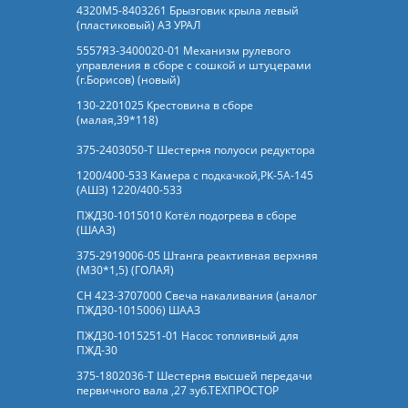
4320М5-8403261 Брызговик крыла левый
(пластиковый) АЗ УРАЛ
5557Я3-3400020-01 Механизм рулевого
управления в сборе с сошкой и штуцерами
(г.Борисов) (новый)
130-2201025 Крестовина в сборе
(малая,39*118)
375-2403050-Т Шестерня полуоси редуктора
1200/400-533 Камера с подкачкой,РК-5А-145
(АШЗ) 1220/400-533
ПЖД30-1015010 Котёл подогрева в сборе
(ШААЗ)
375-2919006-05 Штанга реактивная верхняя
(М30*1,5) (ГОЛАЯ)
СН 423-3707000 Свеча накаливания (аналог
ПЖД30-1015006) ШААЗ
ПЖД30-1015251-01 Насос топливный для
ПЖД-30
375-1802036-Т Шестерня высшей передачи
первичного вала ,27 зуб.ТЕХПРОСТОР