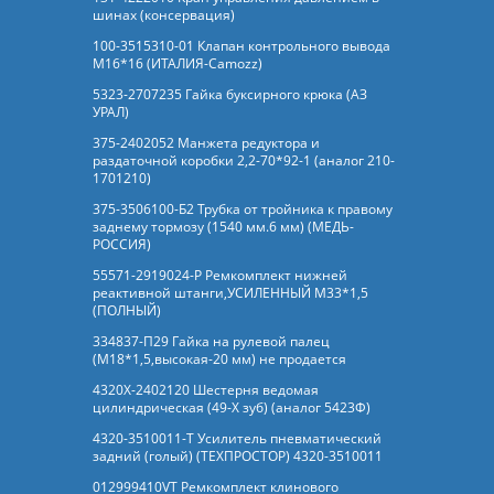
шинах (консервация)
100-3515310-01 Клапан контрольного вывода
М16*16 (ИТАЛИЯ-Camozz)
5323-2707235 Гайка буксирного крюка (АЗ
УРАЛ)
375-2402052 Манжета редуктора и
раздаточной коробки 2,2-70*92-1 (аналог 210-
1701210)
375-3506100-Б2 Трубка от тройника к правому
заднему тормозу (1540 мм.6 мм) (МЕДЬ-
РОССИЯ)
55571-2919024-Р Ремкомплект нижней
реактивной штанги,УСИЛЕННЫЙ М33*1,5
(ПОЛНЫЙ)
334837-П29 Гайка на рулевой палец
(М18*1,5,высокая-20 мм) не продается
4320Х-2402120 Шестерня ведомая
цилиндрическая (49-Х зуб) (аналог 5423Ф)
4320-3510011-Т Усилитель пневматический
задний (голый) (ТЕХПРОСТОР) 4320-3510011
012999410VT Ремкомплект клинового