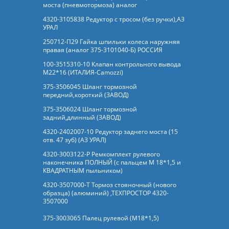
моста (пневмотормоза) аналог
4320-3105838 Редуктор с тросом (без ручки),АЗ
УРАЛ
250712-П29 Гайка шпильки колеса наружняя
правая (аналог 375-3101040-Б) РОССИЯ
100-3515310-10 Клапан контрольного вывода
М22*16 (ИТАЛИЯ-Camozzi)
375-3506045 Шланг тормозной
передний,короткий (ЗАВОД)
375-3506024 Шланг тормозной
задний,длинный (ЗАВОД)
4320-2402007-10 Редуктор заднего моста (15
отв. 47 зуб) (АЗ УРАЛ)
4320-3003122-Р Ремкомплект рулевого
наконечника ПОЛНЫЙ (с пальцем М 18*1,5 и
КВАДРАТНЫМ пыльником)
4320-3507000-Т Тормоз стояночный (нового
образца) (алюминий) ,ТЕХПРОСТОР 4320-
3507000
375-3003065 Палец рулевой (М18*1,5)