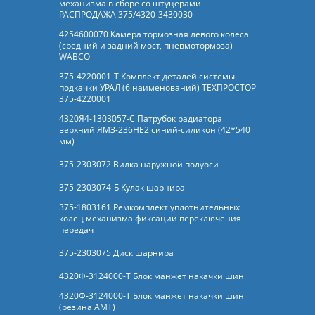
механизма в сборе со штуцерами
РАСПРОДАЖА 375/4320-3430030
4254600070 Камера тормозная левого колеса
(средний и задний мост, пневмотормоза)
WABCO
375-4220001-Т Комплект деталей системы
подкачки УРАЛ (6 наименований) ТЕХПРОСТОР
375-4220001
4320Я4-1303057-С Патрубок радиатора
верхний ЯМЗ-236НЕ2 синий-силикон (42*540
мм)
375-2303072 Вилка наружной полуоси
375-2303074-Б Кулак шарнира
375-1803161 Ремкомплект уплотнительных
колец механизма фиксации переключения
передач
375-2303075 Диск шарнира
4320Ф-3124000-Т Блок манжет накачки шин
4320Ф-3124000-Т Блок манжет накачки шин
(резина АМТ)