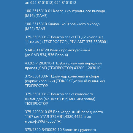
ан.655-3101012) 654-3101012
100-3515310-01 Клапан контрольного вывода
(М16) (ПААЗ)
100-3515310 Клапан контрольного вывода
(М22) ПААЗ
375-3505001-Т Ремкомплект ГТЦ (2 компл. из
11 наим.) (ТЕХПРОСТОР) ,РТИ-АМТ 375-3505001
5340-8114120 Ролик промежуточный
(дв.ЯМЗ-534, 536 Евро-4)
4320Я-1203010-Т Труба приемная передняя
правая ,ЯМЗ (ТЕХПРОСТОР) 4320Я-1203010
375-3501030-Т Цилиндр колесный в сборе
(корпус красный) (ТЕФЛЕКС,черный пыльник)
ТЕХПРОСТОР
375-3501031-Т Ремкомплект колесного
цилиндра (манжеты и пыльники завод)
ТЕХПРОСТОР
375-2203010-05 Вал карданный перед.моста
1167 мм УРАЛ-375МД1,4320,4422 и их
модиф.УРАЛ-5557 (А)
375/4320-3430030-10 Золотник рулевого