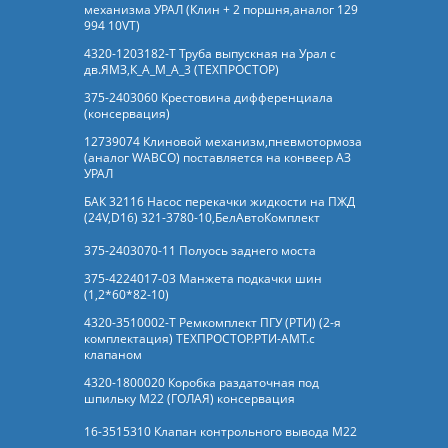
механизма УРАЛ (Клин + 2 поршня,аналог 129
994 10VT)
4320-1203182-Т Труба выпускная на Урал с
дв.ЯМЗ,К_А_М_А_3 (ТЕХПРОСТОР)
375-2403060 Крестовина дифференциала
(консервация)
12739074 Клиновой механизм,пневмотормоза
(аналог WABCO) поставляется на конвеер АЗ
УРАЛ
БАК 32116 Насос перекачки жидкости на ПЖД
(24V,D16) 321-3780-10,БелАвтоКомплект
375-2403070-11 Полуось заднего моста
375-4224017-03 Манжета подкачки шин
(1,2*60*82-10)
4320-3510002-Т Ремкомплект ПГУ (РТИ) (2-я
комплектация) ТЕХПРОСТОР.РТИ-АМТ.c
клапаном
4320-1800020 Коробка раздаточная под
шпильку М22 (ГОЛАЯ) консервация
16-3515310 Клапан контрольного вывода М22