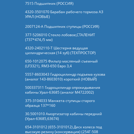
7515 Подшипник (РОССИЯ)
4320-3501070 Барабан рабочего тормоза АЗ
УРАЛ (НОВЫЕ)
2007124-А Подшипник ступицы (РОССИЯ)
377-5206010 Стекло лобовое,СТАЛЕНИТ
(737*474,/5 мм)
4320-2402110-Т Шестерня ведущая
цилиндрическая (14 зуб) (ТЕХПРОСТОР)
650-1012075 Фильтр масляный съемный
(LF3321), ЯМЗ-650 Евро 3,4
5557-8603043 Гидроцилиндр подъема кузова
(аналог 143-8603010) короткий (НОВЫЙ)
500337311 Гидроцилиндр опрокидывания
кабины Урал-63685 (аналог M4722002)
375-3104033 Манжета ступицы старого
образца 137*160
30.5001010 Амортизатор кабины передний
(Урал-63685,63674)
654-3101012 (655-3101012) Диск колеса под
высокую резину (консервация) (254Г-508