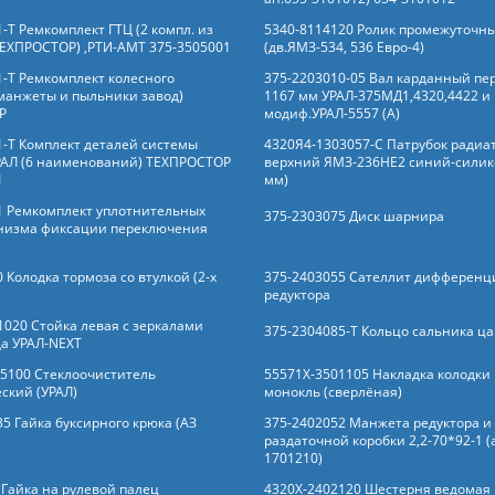
-Т Ремкомплект ГТЦ (2 компл. из
5340-8114120 Ролик промежуточн
(ТЕХПРОСТОР) ,РТИ-АМТ 375-3505001
(дв.ЯМЗ-534, 536 Евро-4)
1-Т Ремкомплект колесного
375-2203010-05 Вал карданный пе
манжеты и пыльники завод)
1167 мм УРАЛ-375МД1,4320,4422 и 
Р
модиф.УРАЛ-5557 (А)
1-Т Комплект деталей системы
4320Я4-1303057-С Патрубок радиа
РАЛ (6 наименований) ТЕХПРОСТОР
верхний ЯМЗ-236НЕ2 синий-силик
1
мм)
1 Ремкомплект уплотнительных
375-2303075 Диск шарнира
низма фиксации переключения
 Колодка тормоза со втулкой (2-х
375-2403055 Сателлит дифференц
редуктора
1020 Стойка левая с зеркалами
375-2304085-Т Кольцо сальника ц
да УРАЛ-NEXT
5100 Стеклоочиститель
55571Х-3501105 Накладка колодки
ский (УРАЛ)
монокль (сверлёная)
5 Гайка буксирного крюка (АЗ
375-2402052 Манжета редуктора и
раздаточной коробки 2,2-70*92-1 (
1701210)
 Гайка на рулевой палец
4320Х-2402120 Шестерня ведомая