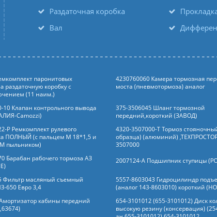
Раздаточная коробка
Прокладк
Вал
Дифферен
Ремкомплект паронитовых
4230760060 Камера тормозная пер
а раздаточную коробку с
моста (пневмотормоза) аналог
чением (11 наим.)
0-10 Клапан контрольного вывода
375-3506045 Шланг тормозной
АЛИЯ-Camozzi)
передний,короткий (ЗАВОД)
22-Р Ремкомплект рулевого
4320-3507000-Т Тормоз стояночный
а ПОЛНЫЙ (с пальцем М 18*1,5 и
образца) (алюминий) ,ТЕХПРОСТОР
М пыльником)
3507000
70 Барабан рабочего тормоза АЗ
2007124-А Подшипник ступицы (Р
Е)
5 Фильтр масляный съемный
5557-8603043 Гидроцилиндр подъе
МЗ-650 Евро 3,4
(аналог 143-8603010) короткий (Н
 Амортизатор кабины передний
654-3101012 (655-3101012) Диск ко
,63674)
высокую резину (консервация) (25
ан.655-3101012) 654-3101012