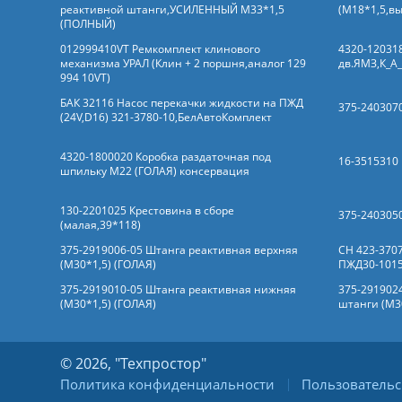
реактивной штанги,УСИЛЕННЫЙ М33*1,5
(М18*1,5,вы
(ПОЛНЫЙ)
012999410VT Ремкомплект клинового
4320-120318
механизма УРАЛ (Клин + 2 поршня,аналог 129
дв.ЯМЗ,К_А
994 10VT)
БАК 32116 Насос перекачки жидкости на ПЖД
375-2403070
(24V,D16) 321-3780-10,БелАвтоКомплект
4320-1800020 Коробка раздаточная под
16-3515310
шпильку М22 (ГОЛАЯ) консервация
130-2201025 Крестовина в сборе
375-240305
(малая,39*118)
375-2919006-05 Штанга реактивная верхняя
СН 423-370
(М30*1,5) (ГОЛАЯ)
ПЖД30-101
375-2919010-05 Штанга реактивная нижняя
375-291902
(М30*1,5) (ГОЛАЯ)
штанги (М30
© 2026, "Техпростор"
Политика конфиденциальности
Пользовательс