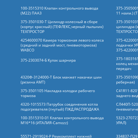
100-3515310 Клапан контрольного вывода
375-3505001
(М22) ПААЗ
11 наим.) 
375-3501030-Т Цилиндр колесный в сборе
375-350103
(корпус красный) (ТЕФЛЕКС,черный пыльник)
цилиндра (
ТЕХПРОСТОР
ТЕХПРОСТО
4254600070 Камера тормозная левого колеса
375-422000
(средний и задний мост, пневмотормоза)
подкачки У
WABCO
375-422000
375-180316
375-2303074-Б Кулак шарнира
колец меха
передач
4320Ф-3124000-Т Блок манжет накачки шин
375-3501090
(резина АМТ)
реберная)
375-3501105 Накладка колодки рабочего
C41R11-820
тормоза
заднего ви
4320-1015573 Патрубок соединения котла
СЛ440П-520
подогревателя (гнутый) ПЖД,РАСПРОДАЖА
пневматиче
100-3515310-01 Клапан контрольного вывода
5323-270723
М16*16 (ИТАЛИЯ-Camozz)
УРАЛ)
55571-2919024-Р Ремкомплект нижней
334837-П29