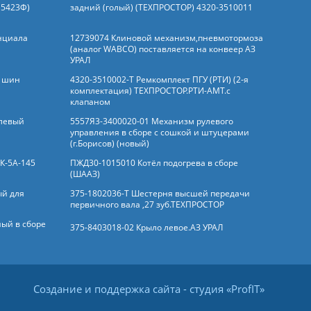
 5423Ф)
задний (голый) (ТЕХПРОСТОР) 4320-3510011
нциала
12739074 Клиновой механизм,пневмотормоза
(аналог WABCO) поставляется на конвеер АЗ
УРАЛ
и шин
4320-3510002-Т Ремкомплект ПГУ (РТИ) (2-я
комплектация) ТЕХПРОСТОР.РТИ-АМТ.c
клапаном
 левый
5557Я3-3400020-01 Механизм рулевого
управления в сборе с сошкой и штуцерами
(г.Борисов) (новый)
РК-5А-145
ПЖД30-1015010 Котёл подогрева в сборе
(ШААЗ)
ый для
375-1802036-Т Шестерня высшей передачи
первичного вала ,27 зуб.ТЕХПРОСТОР
ный в сборе
375-8403018-02 Крыло левое.АЗ УРАЛ
Создание и поддержка сайта
- студия «
ProfIT
»