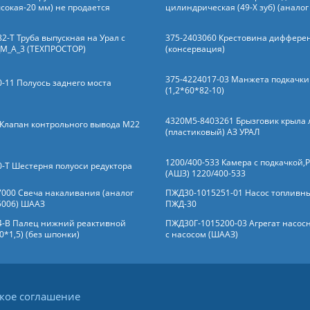
сокая-20 мм) не продается
цилиндрическая (49-Х зуб) (аналог
2-Т Труба выпускная на Урал с
375-2403060 Крестовина диффере
_М_А_3 (ТЕХПРОСТОР)
(консервация)
375-4224017-03 Манжета подкачк
-11 Полуось заднего моста
(1,2*60*82-10)
4320М5-8403261 Брызговик крыла
 Клапан контрольного вывода М22
(пластиковый) АЗ УРАЛ
1200/400-533 Камера с подкачкой,
0-Т Шестерня полуоси редуктора
(АШЗ) 1220/400-533
7000 Свеча накаливания (аналог
ПЖД30-1015251-01 Насос топливн
5006) ШААЗ
ПЖД-30
4-В Палец нижний реактивной
ПЖД30Г-1015200-03 Агрегат насос
*1,5) (без шпонки)
с насосом (ШААЗ)
кое соглашение