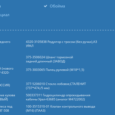
а
Обойма
циал
еднего
4320-3105838 Редуктор с тросом (без ручки),АЗ
УРАЛ
375-3506024 Шланг тормозной
задний,длинный (ЗАВОД)
 (нового
375-3003065 Палец рулевой (М18*1,5)
 4320-
377-5206010 Стекло лобовое,СТАЛЕНИТ
ОССИЯ)
(737*474,/5 мм)
ма кузова
500337311 Гидроцилиндр опрокидывания
ОВЫЙ)
кабины Урал-63685 (аналог M4722002)
леса под
100-3515310-01 Клапан контрольного вывода
4Г-508
(М16) (ПААЗ)