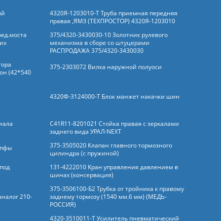
ый
4320Я-1203010-Т Труба приемная передняя
правая ,ЯМЗ (ТЕХПРОСТОР) 4320Я-1203010
ред.моста
375/4320-3430030-10 Золотник рулевого
их
механизма в сборе со штуцерами
РАСПРОДАЖА 375/4320-3430030
тора
375-2303072 Вилка наружной полуоси
он (42*540
4320Ф-3124000-Т Блок манжет накачки шин
иала
C41R11-8201021 Стойка правая с зеркалами
заднего вида УРАЛ-NEXT
375-3505020 Клапан главного тормозного
апфы
цилиндра (с пружиной)
 под
131-4222010 Кран управления давлением в
шинах (консервация)
375-3506100-Б2 Трубка от тройника к правому
аналог 210-
заднему тормозу (1540 мм.6 мм) (МЕДЬ-
РОССИЯ)
4320-3510011-Т Усилитель пневматический