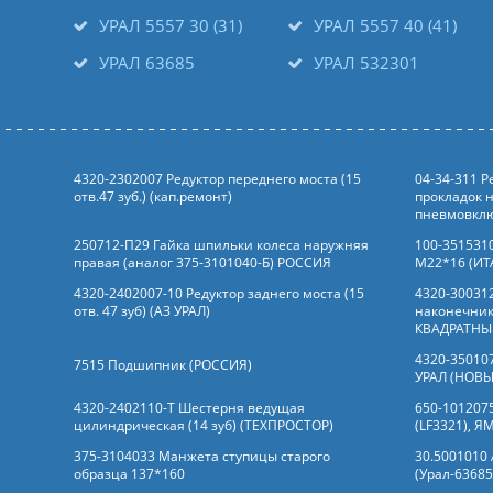
УРАЛ 5557 30 (31)
УРАЛ 5557 40 (41)
УРАЛ 63685
УРАЛ 532301
4320-2302007 Редуктор переднего моста (15
04-34-311 
отв.47 зуб.) (кап.ремонт)
прокладок н
пневмовклю
250712-П29 Гайка шпильки колеса наружняя
100-351531
правая (аналог 375-3101040-Б) РОССИЯ
М22*16 (ИТ
4320-2402007-10 Редуктор заднего моста (15
4320-30031
отв. 47 зуб) (АЗ УРАЛ)
наконечник
КВАДРАТНЫ
4320-35010
7515 Подшипник (РОССИЯ)
УРАЛ (НОВЫ
4320-2402110-Т Шестерня ведущая
650-101207
цилиндрическая (14 зуб) (ТЕХПРОСТОР)
(LF3321), Я
375-3104033 Манжета ступицы старого
30.5001010
образца 137*160
(Урал-63685