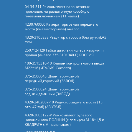
04-34-311 Ремкомплект паронитовых
прокладок на раздаточную коробку с
пневмовключением (11 наим.)
4230760060 Камера тормозная переднего
моста (пневмотормоза) аналог
4320-3105838 Редуктор с тросом (без ручки),АЗ
УРАЛ
250712-П29 Гайка шпильки колеса наружняя
правая (аналог 375-3101040-Б) РОССИЯ
100-3515310-10 Клапан контрольного вывода
М22*16 (ИТАЛИЯ-Camozzi)
375-3506045 Шланг тормозной
передний,короткий (ЗАВОД)
375-3506024 Шланг тормозной
задний,длинный (ЗАВОД)
4320-2402007-10 Редуктор заднего моста (15
отв. 47 зуб) (АЗ УРАЛ)
4320-3003122-Р Ремкомплект рулевого
наконечника ПОЛНЫЙ (с пальцем М 18*1,5 и
КВАДРАТНЫМ пыльником)