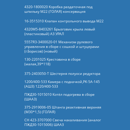
4320-1800020 Коробка раздаточная под
шпильку М22 (ГОЛАЯ) консервация
16-3515310 Клапан контрольного вывода М22
4320М5-8403261 Брызговик крыла левый
(пластиковый) АЗ УРАЛ
5557Я3-3400020-01 Механизм рулевого
управления в сборе с сошкой и штуцерами
(г.Борисов) (новый)
130-2201025 Крестовина в сборе
(малая,39*118)
375-2403050-Т Шестерня полуоси редуктора
1200/400-533 Камера с подкачкой,РК-5А-145
(АШЗ) 1220/400-533
ПЖД30-1015010 Котёл подогрева в сборе
(ШААЗ)
375-2919006-05 Штанга реактивная верхняя
(М30*1,5) (ГОЛАЯ)
СН 423-3707000 Свеча накаливания (аналог
ПЖД30-1015006) ШААЗ