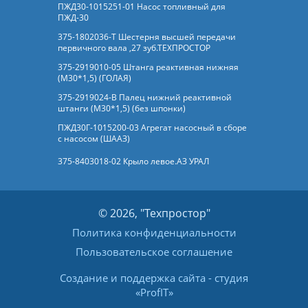
ПЖД30-1015251-01 Насос топливный для
ПЖД-30
375-1802036-Т Шестерня высшей передачи
первичного вала ,27 зуб.ТЕХПРОСТОР
375-2919010-05 Штанга реактивная нижняя
(М30*1,5) (ГОЛАЯ)
375-2919024-В Палец нижний реактивной
штанги (М30*1,5) (без шпонки)
ПЖД30Г-1015200-03 Агрегат насосный в сборе
с насосом (ШААЗ)
375-8403018-02 Крыло левое.АЗ УРАЛ
© 2026, "Техпростор"
Политика конфиденциальности
Пользовательское соглашение
Создание и поддержка сайта
- студия
«
ProfIT
»