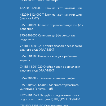
375-2303075 Диск шарнира
4320Ф-3124000-Т Блок манжет накачки шин
4320Ф-3124000-Т Блок манжет накачки шин
(резина АМТ)
375-3501090 Колодка тормоза со втулкой (2-х
реберная)
375-2403055 Сателлит дифференциала
редуктора
C41R11-8201021 Стойка правая с зеркалами
заднего вида УРАЛ-NEXT
375-3501105 Накладка колодки рабочего
тормоза
C41R11-8201020 Стойка левая с зеркалами
заднего вида УРАЛ-NEXT
375-2304085-Т Кольцо сальника цапфы
375-3505020 Клапан главного тормозного
цилиндра (с пружиной)
4320-1015573 Патрубок соединения котла
подогревателя (гнутый) ПЖД,РАСПРОДАЖА
СЛ440П-5205100 Стеклоочиститель