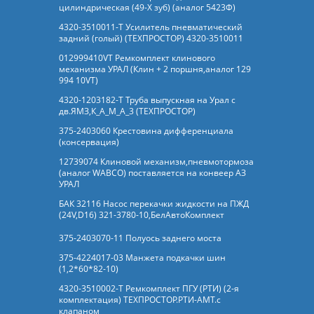
цилиндрическая (49-Х зуб) (аналог 5423Ф)
4320-3510011-Т Усилитель пневматический
задний (голый) (ТЕХПРОСТОР) 4320-3510011
012999410VT Ремкомплект клинового
механизма УРАЛ (Клин + 2 поршня,аналог 129
994 10VT)
4320-1203182-Т Труба выпускная на Урал с
дв.ЯМЗ,К_А_М_А_3 (ТЕХПРОСТОР)
375-2403060 Крестовина дифференциала
(консервация)
12739074 Клиновой механизм,пневмотормоза
(аналог WABCO) поставляется на конвеер АЗ
УРАЛ
БАК 32116 Насос перекачки жидкости на ПЖД
(24V,D16) 321-3780-10,БелАвтоКомплект
375-2403070-11 Полуось заднего моста
375-4224017-03 Манжета подкачки шин
(1,2*60*82-10)
4320-3510002-Т Ремкомплект ПГУ (РТИ) (2-я
комплектация) ТЕХПРОСТОР.РТИ-АМТ.c
клапаном