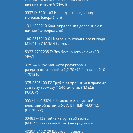
пневматический (УРАЛ)
55571Х-3501105 Накладка колодки под
монокль (сверлёная)
131-4222010 Кран управления давлением в
шинах (консервация)
100-3515310-01 Клапан контрольного вывода
М16*16 (ИТАЛИЯ-Camozz)
5323-2707235 Гайка буксирного крюка (АЗ
УРАЛ)
375-2402052 Манжета редуктора и
раздаточной коробки 2,2-70*92-1 (аналог 210-
1701210)
375-3506100-Б2 Трубка от тройника к правому
заднему тормозу (1540 мм.6 мм) (МЕДЬ-
РОССИЯ)
55571-2919024-Р Ремкомплект нижней
реактивной штанги,УСИЛЕННЫЙ М33*1,5
(ПОЛНЫЙ)
334837-П29 Гайка на рулевой палец
(М18*1,5,высокая-20 мм) не продается
4320Х-2402120 Шестерня ведомая