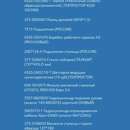
4320-3507000-Т Тормоз стояночный (нового
образца) (алюминий) ,ТЕХПРОСТОР 4320-
3507000
375-3003065 Палец рулевой (М18*1,5)
7515 Подшипник (РОССИЯ)
4320-3501070 Барабан рабочего тормоза АЗ
УРАЛ (НОВЫЕ)
2007124-А Подшипник ступицы (РОССИЯ)
377-5206010 Стекло лобовое,СТАЛЕНИТ
(737*474,/5 мм)
4320-2402110-Т Шестерня ведущая
цилиндрическая (14 зуб) (ТЕХПРОСТОР)
650-1012075 Фильтр масляный съемный
(LF3321), ЯМЗ-650 Евро 3,4
5557-8603043 Гидроцилиндр подъема кузова
(аналог 143-8603010) короткий (НОВЫЙ)
500337311 Гидроцилиндр опрокидывания
кабины Урал-63685 (аналог M4722002)
375-3104033 Манжета ступицы старого
образца 137*160