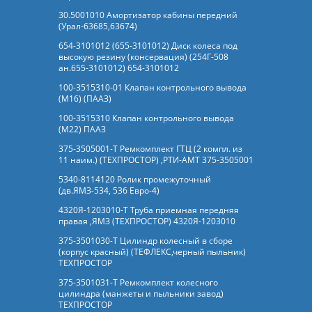
30.5001010 Амортизатор кабины передний
(Урал-63685,63674)
654-3101012 (655-3101012) Диск колеса под
высокую резину (консервация) (254Г-508
ан.655-3101012) 654-3101012
100-3515310-01 Клапан контрольного вывода
(М16) (ПААЗ)
100-3515310 Клапан контрольного вывода
(М22) ПААЗ
375-3505001-Т Ремкомплект ГТЦ (2 компл. из
11 наим.) (ТЕХПРОСТОР) ,РТИ-АМТ 375-3505001
5340-8114120 Ролик промежуточный
(дв.ЯМЗ-534, 536 Евро-4)
4320Я-1203010-Т Труба приемная передняя
правая ,ЯМЗ (ТЕХПРОСТОР) 4320Я-1203010
375-3501030-Т Цилиндр колесный в сборе
(корпус красный) (ТЕФЛЕКС,черный пыльник)
ТЕХПРОСТОР
375-3501031-Т Ремкомплект колесного
цилиндра (манжеты и пыльники завод)
ТЕХПРОСТОР