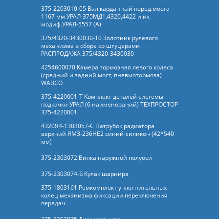
375-2203010-05 Вал карданный перед.моста
1167 мм УРАЛ-375МД1,4320,4422 и их
модиф.УРАЛ-5557 (А)
375/4320-3430030-10 Золотник рулевого
механизма в сборе со штуцерами
РАСПРОДАЖА 375/4320-3430030
4254600070 Камера тормозная левого колеса
(средний и задний мост, пневмотормоза)
WABCO
375-4220001-Т Комплект деталей системы
подкачки УРАЛ (6 наименований) ТЕХПРОСТОР
375-4220001
4320Я4-1303057-С Патрубок радиатора
верхний ЯМЗ-236НЕ2 синий-силикон (42*540
мм)
375-2303072 Вилка наружной полуоси
375-2303074-Б Кулак шарнира
375-1803161 Ремкомплект уплотнительных
колец механизма фиксации переключения
передач