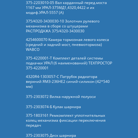
375-2203010-05 Вал карданный перед.моста
1167 мм УРАЛ-375МД1,4320,4422 и их
модиф.УРАЛ-5557 (А)
375/4320-3430030-10 Золотник рулевого
механизма в сборе со штуцерами
РАСПРОДАЖА 375/4320-3430030
4254600070 Камера тормозная левого колеса
(средний и задний мост, пневмотормоза)
WABCO
375-4220001-Т Комплект деталей системы
подкачки УРАЛ (6 наименований) ТЕХПРОСТОР
375-4220001
4320Я4-1303057-С Патрубок радиатора
верхний ЯМЗ-236НЕ2 синий-силикон (42*540
мм)
375-2303072 Вилка наружной полуоси
375-2303074-Б Кулак шарнира
375-1803161 Ремкомплект уплотнительных
колец механизма фиксации переключения
передач
375-2303075 Диск шарнира