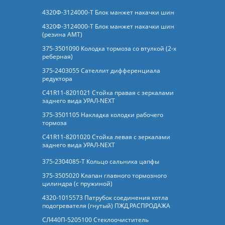
4320Ф-3124000-Т Блок манжет накачки шин
4320Ф-3124000-Т Блок манжет накачки шин
(резина АМТ)
375-3501090 Колодка тормоза со втулкой (2-х
реберная)
375-2403055 Сателлит дифференциала
редуктора
C41R11-8201021 Стойка правая с зеркалами
заднего вида УРАЛ-NEXT
375-3501105 Накладка колодки рабочего
тормоза
C41R11-8201020 Стойка левая с зеркалами
заднего вида УРАЛ-NEXT
375-2304085-Т Кольцо сальника цапфы
375-3505020 Клапан главного тормозного
цилиндра (с пружиной)
4320-1015573 Патрубок соединения котла
подогревателя (гнутый) ПЖД,РАСПРОДАЖА
СЛ440П-5205100 Стеклоочиститель