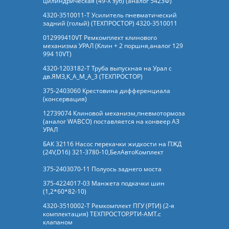
цилиндрическая (49-Х зуб) (аналог 5423Ф)
4320-3510011-Т Усилитель пневматический
задний (голый) (ТЕХПРОСТОР) 4320-3510011
012999410VT Ремкомплект клинового
механизма УРАЛ (Клин + 2 поршня,аналог 129
994 10VT)
4320-1203182-Т Труба выпускная на Урал с
дв.ЯМЗ,К_А_М_А_3 (ТЕХПРОСТОР)
375-2403060 Крестовина дифференциала
(консервация)
12739074 Клиновой механизм,пневмотормоза
(аналог WABCO) поставляется на конвеер АЗ
УРАЛ
БАК 32116 Насос перекачки жидкости на ПЖД
(24V,D16) 321-3780-10,БелАвтоКомплект
375-2403070-11 Полуось заднего моста
375-4224017-03 Манжета подкачки шин
(1,2*60*82-10)
4320-3510002-Т Ремкомплект ПГУ (РТИ) (2-я
комплектация) ТЕХПРОСТОР.РТИ-АМТ.c
клапаном