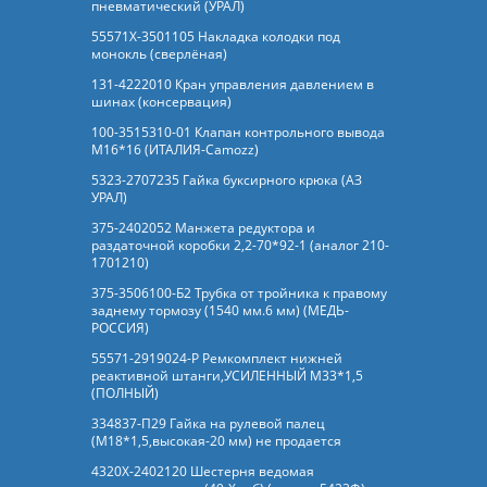
пневматический (УРАЛ)
55571Х-3501105 Накладка колодки под
монокль (сверлёная)
131-4222010 Кран управления давлением в
шинах (консервация)
100-3515310-01 Клапан контрольного вывода
М16*16 (ИТАЛИЯ-Camozz)
5323-2707235 Гайка буксирного крюка (АЗ
УРАЛ)
375-2402052 Манжета редуктора и
раздаточной коробки 2,2-70*92-1 (аналог 210-
1701210)
375-3506100-Б2 Трубка от тройника к правому
заднему тормозу (1540 мм.6 мм) (МЕДЬ-
РОССИЯ)
55571-2919024-Р Ремкомплект нижней
реактивной штанги,УСИЛЕННЫЙ М33*1,5
(ПОЛНЫЙ)
334837-П29 Гайка на рулевой палец
(М18*1,5,высокая-20 мм) не продается
4320Х-2402120 Шестерня ведомая