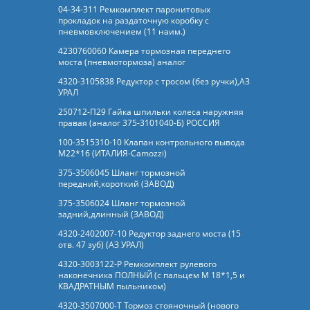
04-34-311 Ремкомплект паронитовых
прокладок на раздаточную коробку с
пневмовключением (11 наим.)
4230760060 Камера тормозная переднего
моста (пневмотормоза) аналог
4320-3105838 Редуктор с тросом (без ручки),АЗ
УРАЛ
250712-П29 Гайка шпильки колеса наружняя
правая (аналог 375-3101040-Б) РОССИЯ
100-3515310-10 Клапан контрольного вывода
М22*16 (ИТАЛИЯ-Camozzi)
375-3506045 Шланг тормозной
передний,короткий (ЗАВОД)
375-3506024 Шланг тормозной
задний,длинный (ЗАВОД)
4320-2402007-10 Редуктор заднего моста (15
отв. 47 зуб) (АЗ УРАЛ)
4320-3003122-Р Ремкомплект рулевого
наконечника ПОЛНЫЙ (с пальцем М 18*1,5 и
КВАДРАТНЫМ пыльником)
4320-3507000-Т Тормоз стояночный (нового