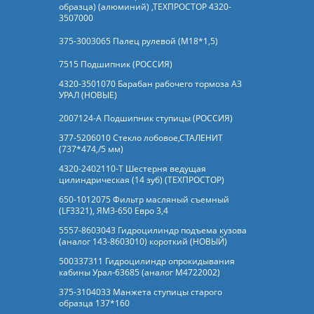
образца) (алюминий) ,ТЕХПРОСТОР 4320-
3507000
375-3003065 Палец рулевой (М18*1,5)
7515 Подшипник (РОССИЯ)
4320-3501070 Барабан рабочего тормоза АЗ
УРАЛ (НОВЫЕ)
2007124-А Подшипник ступицы (РОССИЯ)
377-5206010 Стекло лобовое,СТАЛЕНИТ
(737*474,/5 мм)
4320-2402110-Т Шестерня ведущая
цилиндрическая (14 зуб) (ТЕХПРОСТОР)
650-1012075 Фильтр масляный съемный
(LF3321), ЯМЗ-650 Евро 3,4
5557-8603043 Гидроцилиндр подъема кузова
(аналог 143-8603010) короткий (НОВЫЙ)
500337311 Гидроцилиндр опрокидывания
кабины Урал-63685 (аналог M4722002)
375-3104033 Манжета ступицы старого
образца 137*160