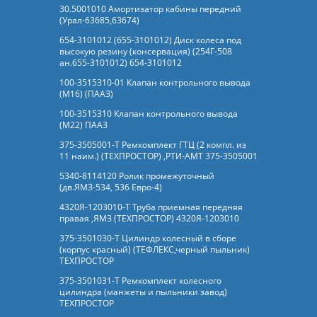
30.5001010 Амортизатор кабины передний
(Урал-63685,63674)
654-3101012 (655-3101012) Диск колеса под
высокую резину (консервация) (254Г-508
ан.655-3101012) 654-3101012
100-3515310-01 Клапан контрольного вывода
(М16) (ПААЗ)
100-3515310 Клапан контрольного вывода
(М22) ПААЗ
375-3505001-Т Ремкомплект ГТЦ (2 компл. из
11 наим.) (ТЕХПРОСТОР) ,РТИ-АМТ 375-3505001
5340-8114120 Ролик промежуточный
(дв.ЯМЗ-534, 536 Евро-4)
4320Я-1203010-Т Труба приемная передняя
правая ,ЯМЗ (ТЕХПРОСТОР) 4320Я-1203010
375-3501030-Т Цилиндр колесный в сборе
(корпус красный) (ТЕФЛЕКС,черный пыльник)
ТЕХПРОСТОР
375-3501031-Т Ремкомплект колесного
цилиндра (манжеты и пыльники завод)
ТЕХПРОСТОР