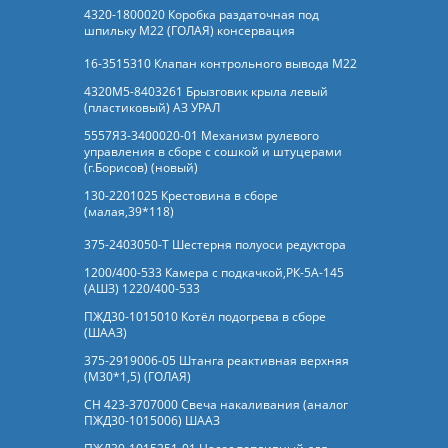
4320-1800020 Коробка раздаточная под
шпильку М22 (ГОЛАЯ) консервация
16-3515310 Клапан контрольного вывода М22
4320М5-8403261 Брызговик крыла левый
(пластиковый) АЗ УРАЛ
5557Я3-3400020-01 Механизм рулевого
управления в сборе с сошкой и штуцерами
(г.Борисов) (новый)
130-2201025 Крестовина в сборе
(малая,39*118)
375-2403050-Т Шестерня полуоси редуктора
1200/400-533 Камера с подкачкой,РК-5А-145
(АШЗ) 1220/400-533
ПЖД30-1015010 Котёл подогрева в сборе
(ШААЗ)
375-2919006-05 Штанга реактивная верхняя
(М30*1,5) (ГОЛАЯ)
СН 423-3707000 Свеча накаливания (аналог
ПЖД30-1015006) ШААЗ