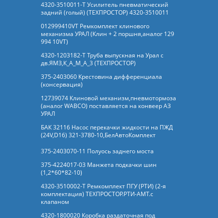
4320-3510011-Т Усилитель пневматический
задний (голый) (ТЕХПРОСТОР) 4320-3510011
012999410VT Ремкомплект клинового
механизма УРАЛ (Клин + 2 поршня,аналог 129
994 10VT)
4320-1203182-Т Труба выпускная на Урал с
дв.ЯМЗ,К_А_М_А_3 (ТЕХПРОСТОР)
375-2403060 Крестовина дифференциала
(консервация)
12739074 Клиновой механизм,пневмотормоза
(аналог WABCO) поставляется на конвеер АЗ
УРАЛ
БАК 32116 Насос перекачки жидкости на ПЖД
(24V,D16) 321-3780-10,БелАвтоКомплект
375-2403070-11 Полуось заднего моста
375-4224017-03 Манжета подкачки шин
(1,2*60*82-10)
4320-3510002-Т Ремкомплект ПГУ (РТИ) (2-я
комплектация) ТЕХПРОСТОР.РТИ-АМТ.c
клапаном
4320-1800020 Коробка раздаточная под