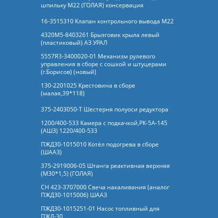
шпильку М22 (ГОЛАЯ) консервация
16-3515310 Клапан контрольного вывода М22
4320М5-8403261 Брызговик крыла левый
(пластиковый) АЗ УРАЛ
5557Я3-3400020-01 Механизм рулевого
управления в сборе с сошкой и штуцерами
(г.Борисов) (новый)
130-2201025 Крестовина в сборе
(малая,39*118)
375-2403050-Т Шестерня полуоси редуктора
1200/400-533 Камера с подкачкой,РК-5А-145
(АШЗ) 1220/400-533
ПЖД30-1015010 Котёл подогрева в сборе
(ШААЗ)
375-2919006-05 Штанга реактивная верхняя
(М30*1,5) (ГОЛАЯ)
СН 423-3707000 Свеча накаливания (аналог
ПЖД30-1015006) ШААЗ
ПЖД30-1015251-01 Насос топливный для
ПЖД-30