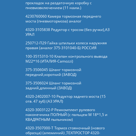
прокладок на раздаточную коробку с
пневмовключением (11 наим.)
4230760060 Камера тормозная переднего
моста (пневмотормоза) аналог
4320-3105838 Редуктор с тросом (без ручки),АЗ
УРАЛ
250712-П29 Гайка шпильки колеса наружняя
правая (аналог 375-3101040-Б) РОССИЯ
100-3515310-10 Клапан контрольного вывода
М22*16 (ИТАЛИЯ-Camozzi)
375-3506045 Шланг тормозной
передний,короткий (ЗАВОД)
375-3506024 Шланг тормозной
задний,длинный (ЗАВОД)
4320-2402007-10 Редуктор заднего моста (15
отв. 47 зуб) (АЗ УРАЛ)
4320-3003122-Р Ремкомплект рулевого
наконечника ПОЛНЫЙ (с пальцем М 18*1,5 и
КВАДРАТНЫМ пыльником)
4320-3507000-Т Тормоз стояночный (нового
образца) (алюминий) ,ТЕХПРОСТОР 4320-