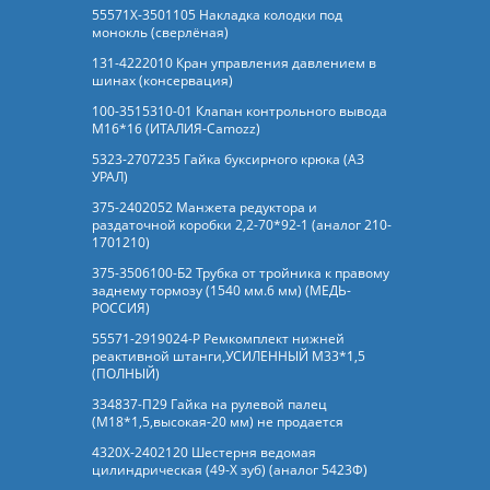
55571Х-3501105 Накладка колодки под
монокль (сверлёная)
131-4222010 Кран управления давлением в
шинах (консервация)
100-3515310-01 Клапан контрольного вывода
М16*16 (ИТАЛИЯ-Camozz)
5323-2707235 Гайка буксирного крюка (АЗ
УРАЛ)
375-2402052 Манжета редуктора и
раздаточной коробки 2,2-70*92-1 (аналог 210-
1701210)
375-3506100-Б2 Трубка от тройника к правому
заднему тормозу (1540 мм.6 мм) (МЕДЬ-
РОССИЯ)
55571-2919024-Р Ремкомплект нижней
реактивной штанги,УСИЛЕННЫЙ М33*1,5
(ПОЛНЫЙ)
334837-П29 Гайка на рулевой палец
(М18*1,5,высокая-20 мм) не продается
4320Х-2402120 Шестерня ведомая
цилиндрическая (49-Х зуб) (аналог 5423Ф)