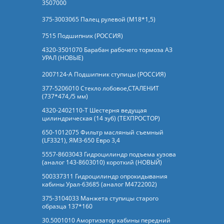
3507000
375-3003065 Палец рулевой (М18*1,5)
7515 Подшипник (РОССИЯ)
4320-3501070 Барабан рабочего тормоза АЗ
УРАЛ (НОВЫЕ)
2007124-А Подшипник ступицы (РОССИЯ)
377-5206010 Стекло лобовое,СТАЛЕНИТ
(737*474,/5 мм)
4320-2402110-Т Шестерня ведущая
цилиндрическая (14 зуб) (ТЕХПРОСТОР)
650-1012075 Фильтр масляный съемный
(LF3321), ЯМЗ-650 Евро 3,4
5557-8603043 Гидроцилиндр подъема кузова
(аналог 143-8603010) короткий (НОВЫЙ)
500337311 Гидроцилиндр опрокидывания
кабины Урал-63685 (аналог M4722002)
375-3104033 Манжета ступицы старого
образца 137*160
30.5001010 Амортизатор кабины передний