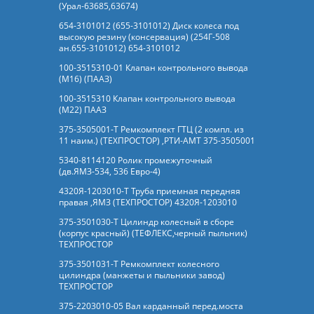
(Урал-63685,63674)
654-3101012 (655-3101012) Диск колеса под
высокую резину (консервация) (254Г-508
ан.655-3101012) 654-3101012
100-3515310-01 Клапан контрольного вывода
(М16) (ПААЗ)
100-3515310 Клапан контрольного вывода
(М22) ПААЗ
375-3505001-Т Ремкомплект ГТЦ (2 компл. из
11 наим.) (ТЕХПРОСТОР) ,РТИ-АМТ 375-3505001
5340-8114120 Ролик промежуточный
(дв.ЯМЗ-534, 536 Евро-4)
4320Я-1203010-Т Труба приемная передняя
правая ,ЯМЗ (ТЕХПРОСТОР) 4320Я-1203010
375-3501030-Т Цилиндр колесный в сборе
(корпус красный) (ТЕФЛЕКС,черный пыльник)
ТЕХПРОСТОР
375-3501031-Т Ремкомплект колесного
цилиндра (манжеты и пыльники завод)
ТЕХПРОСТОР
375-2203010-05 Вал карданный перед.моста