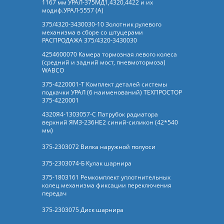
1167 мм УРАЛ-375МД1,4320,4422 и их
модиф.УРАЛ-5557 (А)
375/4320-3430030-10 Золотник рулевого
механизма в сборе со штуцерами
РАСПРОДАЖА 375/4320-3430030
4254600070 Камера тормозная левого колеса
(средний и задний мост, пневмотормоза)
WABCO
375-4220001-Т Комплект деталей системы
подкачки УРАЛ (6 наименований) ТЕХПРОСТОР
375-4220001
4320Я4-1303057-С Патрубок радиатора
верхний ЯМЗ-236НЕ2 синий-силикон (42*540
мм)
375-2303072 Вилка наружной полуоси
375-2303074-Б Кулак шарнира
375-1803161 Ремкомплект уплотнительных
колец механизма фиксации переключения
передач
375-2303075 Диск шарнира