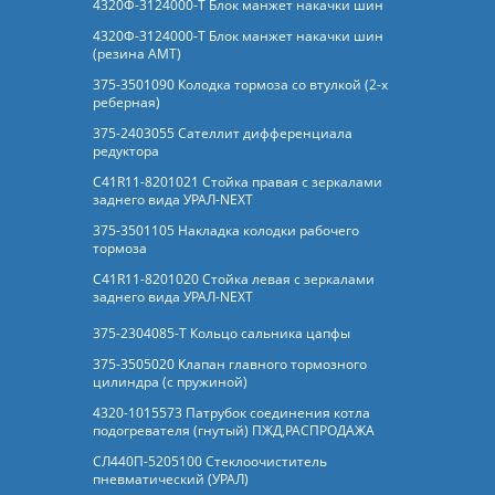
4320Ф-3124000-Т Блок манжет накачки шин
4320Ф-3124000-Т Блок манжет накачки шин
(резина АМТ)
375-3501090 Колодка тормоза со втулкой (2-х
реберная)
375-2403055 Сателлит дифференциала
редуктора
C41R11-8201021 Стойка правая с зеркалами
заднего вида УРАЛ-NEXT
375-3501105 Накладка колодки рабочего
тормоза
C41R11-8201020 Стойка левая с зеркалами
заднего вида УРАЛ-NEXT
375-2304085-Т Кольцо сальника цапфы
375-3505020 Клапан главного тормозного
цилиндра (с пружиной)
4320-1015573 Патрубок соединения котла
подогревателя (гнутый) ПЖД,РАСПРОДАЖА
СЛ440П-5205100 Стеклоочиститель
пневматический (УРАЛ)