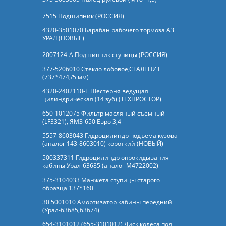
7515 Подшипник (РОССИЯ)
4320-3501070 Барабан рабочего тормоза АЗ
УРАЛ (НОВЫЕ)
2007124-А Подшипник ступицы (РОССИЯ)
377-5206010 Стекло лобовое,СТАЛЕНИТ
(737*474,/5 мм)
4320-2402110-Т Шестерня ведущая
цилиндрическая (14 зуб) (ТЕХПРОСТОР)
650-1012075 Фильтр масляный съемный
(LF3321), ЯМЗ-650 Евро 3,4
5557-8603043 Гидроцилиндр подъема кузова
(аналог 143-8603010) короткий (НОВЫЙ)
500337311 Гидроцилиндр опрокидывания
кабины Урал-63685 (аналог M4722002)
375-3104033 Манжета ступицы старого
образца 137*160
30.5001010 Амортизатор кабины передний
(Урал-63685,63674)
654-3101012 (655-3101012) Диск колеса под