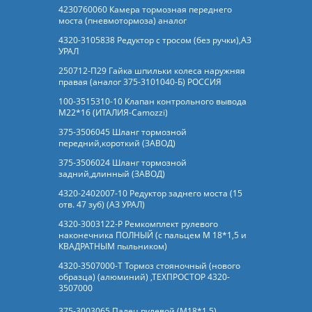
4230760060 Камера тормозная переднего
моста (пневмотормоза) аналог
4320-3105838 Редуктор с тросом (без ручки),АЗ
УРАЛ
250712-П29 Гайка шпильки колеса наружняя
правая (аналог 375-3101040-Б) РОССИЯ
100-3515310-10 Клапан контрольного вывода
М22*16 (ИТАЛИЯ-Camozzi)
375-3506045 Шланг тормозной
передний,короткий (ЗАВОД)
375-3506024 Шланг тормозной
задний,длинный (ЗАВОД)
4320-2402007-10 Редуктор заднего моста (15
отв. 47 зуб) (АЗ УРАЛ)
4320-3003122-Р Ремкомплект рулевого
наконечника ПОЛНЫЙ (с пальцем М 18*1,5 и
КВАДРАТНЫМ пыльником)
4320-3507000-Т Тормоз стояночный (нового
образца) (алюминий) ,ТЕХПРОСТОР 4320-
3507000
375-3003065 Палец рулевой (М18*1,5)