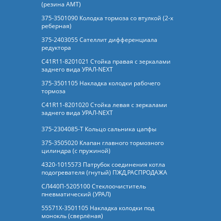
(резина АМТ)
375-3501090 Колодка тормоза со втулкой (2-х
реберная)
375-2403055 Сателлит дифференциала
редуктора
C41R11-8201021 Стойка правая с зеркалами
заднего вида УРАЛ-NEXT
375-3501105 Накладка колодки рабочего
тормоза
C41R11-8201020 Стойка левая с зеркалами
заднего вида УРАЛ-NEXT
375-2304085-Т Кольцо сальника цапфы
375-3505020 Клапан главного тормозного
цилиндра (с пружиной)
4320-1015573 Патрубок соединения котла
подогревателя (гнутый) ПЖД,РАСПРОДАЖА
СЛ440П-5205100 Стеклоочиститель
пневматический (УРАЛ)
55571Х-3501105 Накладка колодки под
монокль (сверлёная)