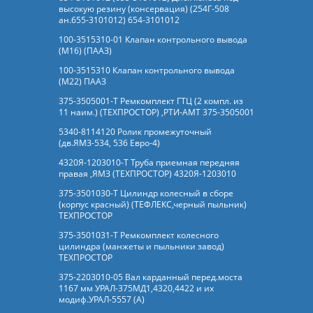
высокую резину (консервация) (254Г-508
ан.655-3101012) 654-3101012
100-3515310-01 Клапан контрольного вывода
(М16) (ПААЗ)
100-3515310 Клапан контрольного вывода
(М22) ПААЗ
375-3505001-Т Ремкомплект ГТЦ (2 компл. из
11 наим.) (ТЕХПРОСТОР) ,РТИ-АМТ 375-3505001
5340-8114120 Ролик промежуточный
(дв.ЯМЗ-534, 536 Евро-4)
4320Я-1203010-Т Труба приемная передняя
правая ,ЯМЗ (ТЕХПРОСТОР) 4320Я-1203010
375-3501030-Т Цилиндр колесный в сборе
(корпус красный) (ТЕФЛЕКС,черный пыльник)
ТЕХПРОСТОР
375-3501031-Т Ремкомплект колесного
цилиндра (манжеты и пыльники завод)
ТЕХПРОСТОР
375-2203010-05 Вал карданный перед.моста
1167 мм УРАЛ-375МД1,4320,4422 и их
модиф.УРАЛ-5557 (А)