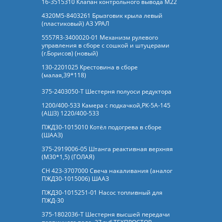
16-3515310 Клапан контрольного вывода М22
4320М5-8403261 Брызговик крыла левый
(пластиковый) АЗ УРАЛ
5557Я3-3400020-01 Механизм рулевого
управления в сборе с сошкой и штуцерами
(г.Борисов) (новый)
130-2201025 Крестовина в сборе
(малая,39*118)
375-2403050-Т Шестерня полуоси редуктора
1200/400-533 Камера с подкачкой,РК-5А-145
(АШЗ) 1220/400-533
ПЖД30-1015010 Котёл подогрева в сборе
(ШААЗ)
375-2919006-05 Штанга реактивная верхняя
(М30*1,5) (ГОЛАЯ)
СН 423-3707000 Свеча накаливания (аналог
ПЖД30-1015006) ШААЗ
ПЖД30-1015251-01 Насос топливный для
ПЖД-30
375-1802036-Т Шестерня высшей передачи