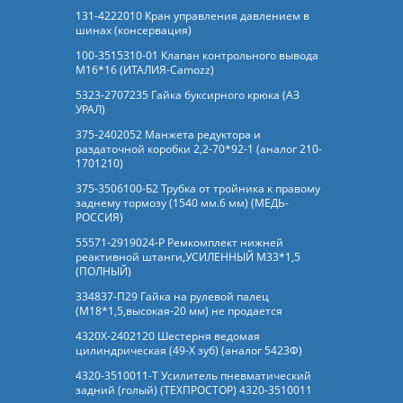
131-4222010 Кран управления давлением в
шинах (консервация)
100-3515310-01 Клапан контрольного вывода
М16*16 (ИТАЛИЯ-Camozz)
5323-2707235 Гайка буксирного крюка (АЗ
УРАЛ)
375-2402052 Манжета редуктора и
раздаточной коробки 2,2-70*92-1 (аналог 210-
1701210)
375-3506100-Б2 Трубка от тройника к правому
заднему тормозу (1540 мм.6 мм) (МЕДЬ-
РОССИЯ)
55571-2919024-Р Ремкомплект нижней
реактивной штанги,УСИЛЕННЫЙ М33*1,5
(ПОЛНЫЙ)
334837-П29 Гайка на рулевой палец
(М18*1,5,высокая-20 мм) не продается
4320Х-2402120 Шестерня ведомая
цилиндрическая (49-Х зуб) (аналог 5423Ф)
4320-3510011-Т Усилитель пневматический
задний (голый) (ТЕХПРОСТОР) 4320-3510011