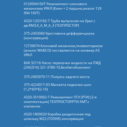
012999410VT Ремкомплект клинового
механизма УРАЛ (Клин + 2 поршня,аналог 129
994 10VT)
4320-1203182-Т Труба выпускная на Урал с
дв.ЯМЗ,К_А_М_А_3 (ТЕХПРОСТОР)
375-2403060 Крестовина дифференциала
(консервация)
12739074 Клиновой механизм,пневмотормоза
(аналог WABCO) поставляется на конвеер АЗ
УРАЛ
БАК 32116 Насос перекачки жидкости на ПЖД
(24V,D16) 321-3780-10,БелАвтоКомплект
375-2403070-11 Полуось заднего моста
375-4224017-03 Манжета подкачки шин
(1,2*60*82-10)
4320-3510002-Т Ремкомплект ПГУ (РТИ) (2-я
комплектация) ТЕХПРОСТОР.РТИ-АМТ.c
клапаном
4320-1800020 Коробка раздаточная под
шпильку М22 (ГОЛАЯ) консервация