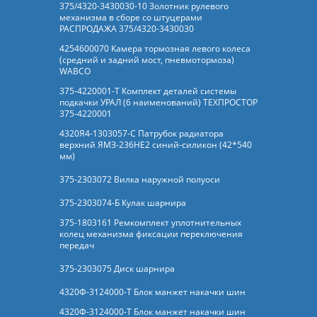
375/4320-3430030-10 Золотник рулевого
механизма в сборе со штуцерами
РАСПРОДАЖА 375/4320-3430030
4254600070 Камера тормозная левого колеса
(средний и задний мост, пневмотормоза)
WABCO
375-4220001-Т Комплект деталей системы
подкачки УРАЛ (6 наименований) ТЕХПРОСТОР
375-4220001
4320Я4-1303057-С Патрубок радиатора
верхний ЯМЗ-236НЕ2 синий-силикон (42*540
мм)
375-2303072 Вилка наружной полуоси
375-2303074-Б Кулак шарнира
375-1803161 Ремкомплект уплотнительных
колец механизма фиксации переключения
передач
375-2303075 Диск шарнира
4320Ф-3124000-Т Блок манжет накачки шин
4320Ф-3124000-Т Блок манжет накачки шин